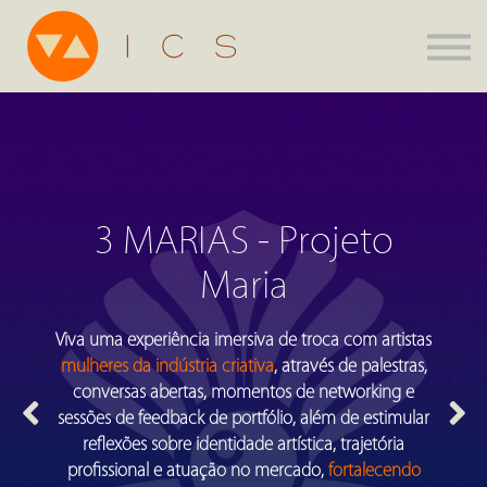
Assinatura
Parcerias
Agenda
ICS Store
Entrar
Criar Conta
3 MARIAS - Projeto
Maria
Viva uma experiência imersiva de troca com artistas
mulheres da indústria criativa
, através de palestras,
conversas abertas, momentos de networking e
sessões de feedback de portfólio, além de estimular
reflexões sobre identidade artística, trajetória
profissional e atuação no mercado,
fortalecendo