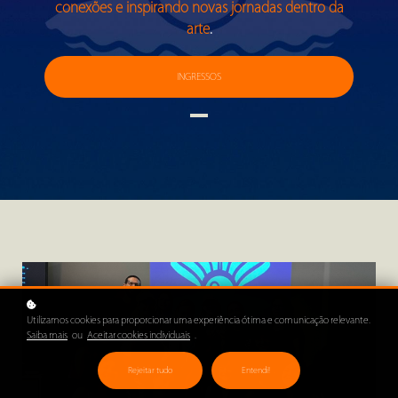
conexões e inspirando novas jornadas dentro da
arte
.
INGRESSOS
Utilizamos cookies para proporcionar uma experiência ótima e comunicação relevante.
Saiba mais
ou
Aceitar cookies individuais
.
Rejeitar tudo
Entendi!