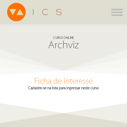
Assinatura
Parcerias
Agenda
CURSO ONLINE
ICS Store
Archviz
Entrar
Criar Conta
Ficha de Interesse
Cadastre-se na lista para ingressar neste curso