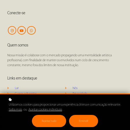
Conecte-se
Quem somos
Nossa missão é colaborar com o mercado propagando uma mentalidade artística
profissional, com finalidade de manter os envolvidos num ciclo de crescimento
constante, mesmo fora dos limites de nossa instituição.
Links em destaque
Lar
Nós
Cursos e Eventos
Privacidade
Utilizamos cookies para proporcionar uma experiência ótima e comunicação relevante.
Contato
Saiba mais
ou
Aceitar cookies individuais
.
Av. Brigadeiro Faria Lima, 1811– Cj 115 - Caixa Postal 9779 - Jardim América - CEP 01452-001 –
Rejeitar tudo
Entendi!
São Paulo – SP
contato@ics.art.br