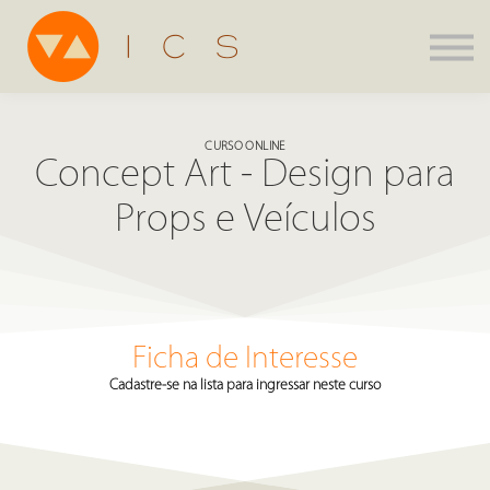
Assinatura
Parcerias
Agenda
CURSO ONLINE
ICS Store
Concept Art - Design para
Entrar
Props e Veículos
Criar Conta
Ficha de Interesse
Cadastre-se na lista para ingressar neste curso