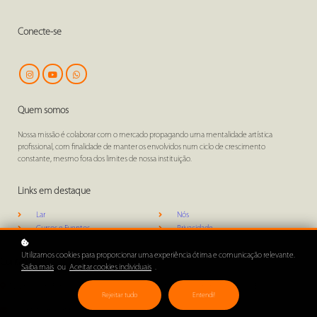
Conecte-se
Quem somos
Nossa missão é colaborar com o mercado propagando uma mentalidade artística
profissional, com finalidade de manter os envolvidos num ciclo de crescimento
constante, mesmo fora dos limites de nossa instituição.
Links em destaque
Lar
Nós
Cursos e Eventos
Privacidade
Utilizamos cookies para proporcionar uma experiência ótima e comunicação relevante.
Contato
Saiba mais
ou
Aceitar cookies individuais
.
Av. Brigadeiro Faria Lima, 1811– Cj 115 - Caixa Postal 9779 - Jardim América - CEP 01452-001 –
Rejeitar tudo
Entendi!
São Paulo – SP
contato@ics.art.br