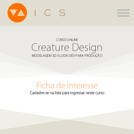
Assinatura
Parcerias
Agenda
CURSO ONLINE
ICS Store
Creature Design
Entrar
MODELAGEM 3D E LOOK DEV PARA PRODUÇÃO
Criar Conta
Ficha de Interesse
Cadastre-se na lista para ingressar neste curso