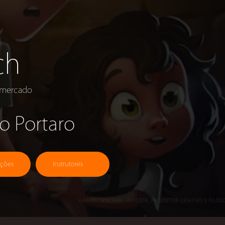
ch
o mercado
o Portaro
ições
Instrutores