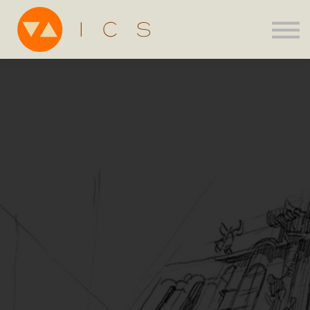
Assinatura
Parcerias
Agenda
ICS Store
Entrar
Criar Conta