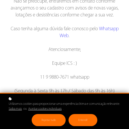
Não se preocupe, entraremos em contato conforme
avançarmos o seu cadastro com avisos de novas vagas,
lotações e desistências conforme chegar a sua vez.
Caso tenha alguma dúvida fale conosco pelo
Whatsapp
Web
.
Atenciosamente;
Equipe ICS : )
11 9 9880-7671 whatsapp
(Segunda à Sexta 9h às 17h / Sábado das 9h às 16h)
Utilizamos cookies para proporcionar uma experiência ótima e comunicação relevante.
Saiba mais
ou
Aceitar cookies individuais
.
Rejeitar tudo
Entendi!