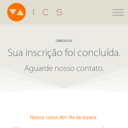
Assinatura
Parcerias
Agenda
ICS Store
OBRIGADO!
Entrar
Sua inscrição foi concluída.
Criar Conta
Aguarde nosso contato.
Nossos cursos têm fila de espera.